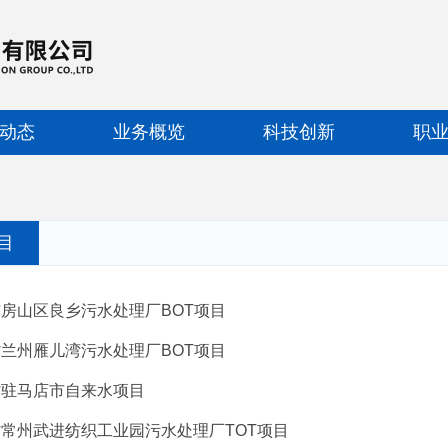
动态
业务概览
科技创新
职
目
房山区良乡污水处理厂BOT项目
兰州雁儿湾污水处理厂BOT项目
省驻马店市自来水项目
常州武进纺织工业园污水处理厂TOT项目