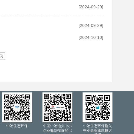
[2024-09-29]
[2024-09-29]
[2024-10-10]
页
中冶生态环保
中国中冶拖欠中小
中冶生态环保拖欠
企业账款投诉登记
中小企业账款投诉