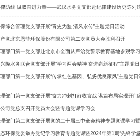
纪律防线 汲取奋进力量——武汉水务党支部赴纪律建设历史陈列
保综合管理党支部开展“青史为鉴 清风永传”主题党日活动
共产党北京恩菲环保股份有限公司第二次党员大会胜利召开
管理部门第一党支部赴北京市全面从严治党警示教育基地参观学
兴隆水务联合党支部开展“学习两会精神 奋进崭新征程”主题党
理部门第一党支部开展“传承红色基因、弘扬优良家风”主题党日
理部门第一党支部开展“奋力冲刺打好收官战 谋篇布局实现开门
分公司党总支召开党员大会暨专题党课学习会
管理部门第二党支部开展党的二十届三中全会精神专题党课学习
态环保党委举办党纪学习教育专题党课暨2024年第1期“先锋学堂