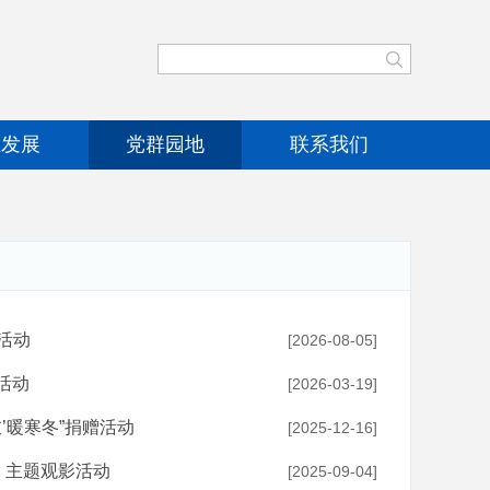
业发展
党群园地
联系我们
活动
[2026-08-05]
活动
[2026-03-19]
’暖寒冬”捐赠活动
[2025-12-16]
》主题观影活动
[2025-09-04]