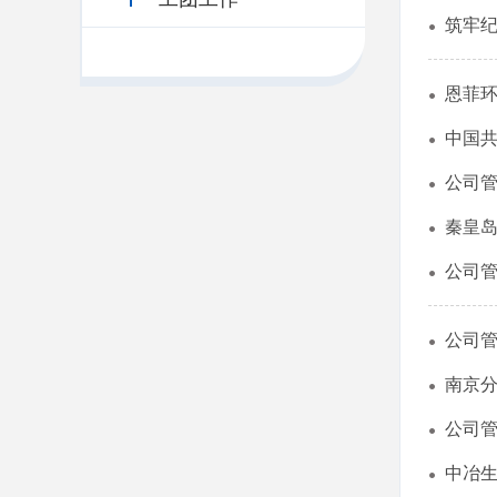
筑牢
恩菲环
中国
公司
秦皇岛
公司管
公司管
南京
公司
中冶生