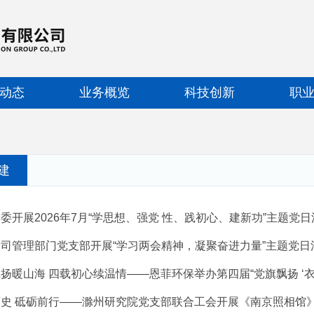
动态
业务概览
科技创新
职
建
委开展2026年7月“学思想、强党 性、践初心、建新功”主题党日
司管理部门党支部开展“学习两会精神，凝聚奋进力量”主题党日
扬暖山海 四载初心续温情——恩菲环保举办第四届“党旗飘扬 ‘衣
历史 砥砺前行——滁州研究院党支部联合工会开展《南京照相馆