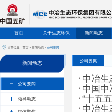
首页
关于生态环保
新闻动态
当前位置：
首页
>
新闻动态
>
公司要闻
公司要闻
新闻动态
中冶生
公司要闻
中国中
奋力冲
“十五
领导动态
中冶生
2026
媒体聚焦