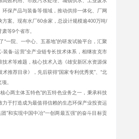
源高效利用、市政污水处理、城镇供水、工业废水
、环保产品与装备等领域，推动供排一体化、厂网
案。现有水厂60余家，总设计规模逾400万吨/
甘肃等9个省市。
了“一院、一中心、五基地”的研发试验平台，汇聚
-装备-运营”全产业链专长技术体系，相继攻克市
准技术等难题，核心技术入选《雄安新区水资源保
术推荐目录》，先后获得“国家专利优秀奖”、“北
奖项。
核心两主体五特色”的五特色业务之一，秉承科技
致力于打造成为最值得信赖的生态环保产业投资运
团”和实现中国中冶“一创两最五强”的奋斗目标贡