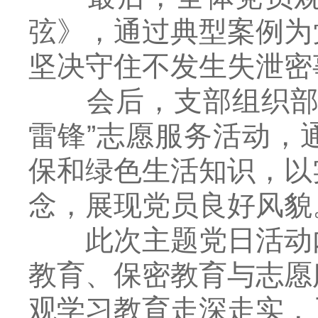
弦》，通过典型案例为
坚决守住不发生失泄密
会后，支部组织部分
雷锋”志愿服务活动，
保和绿色生活知识，以
念，展现党员良好风貌
此次主题党日活动内
教育、保密教育与志愿
观学习教育走深走实，