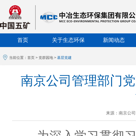
首页
关于生态环保
新闻动态
当前位置：
首页
>
党群园地
>
基层党建
南京公司管理部门党
来源：南京公司
为深入学习贯彻习近