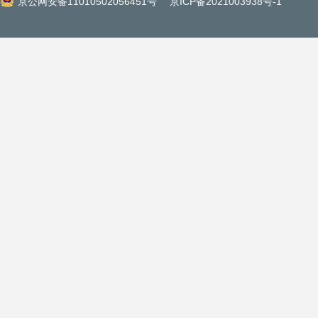
京公网安备11010502056451号
京ICP备2021003938号-1