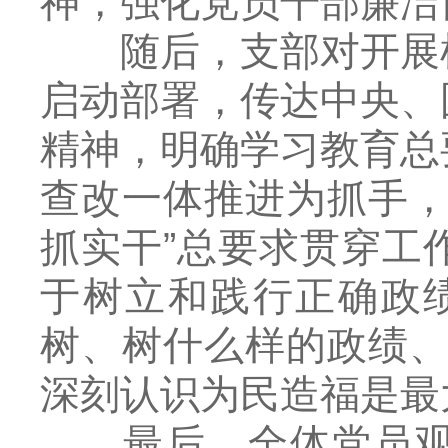
神，强化党员干部廉洁
随后，支部对开展树
启动部署，传达中央、
精神，明确学习教育总
查改一体推进为抓手，
抓实干”总要求贯穿工
于树立和践行正确政
树、树什么样的政绩、
深刻认识为民造福是最
最后，全体党员观看