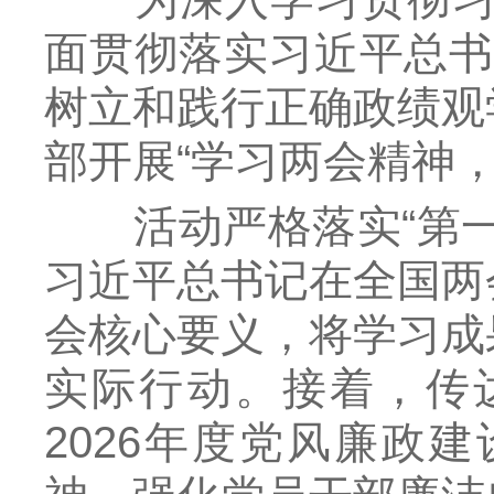
面贯彻落实习近平总书
树立和践行正确政绩观
部开展“学习两会精神
活动严格落实“第一
习近平总书记在全国两
会核心要义，将学习成
实际行动。接着，传
2026年度党风廉政