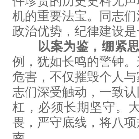
件珍贵的历史史料无声
机的重要法宝。同志们
政治优势，纪律建设是
以案为鉴，绷紧
例，犹如长鸣的警钟。
危害，不仅摧毁个人与
志们深受触动，一致认
杠，必须长期坚守。
畏，严守底线，将八项
南。