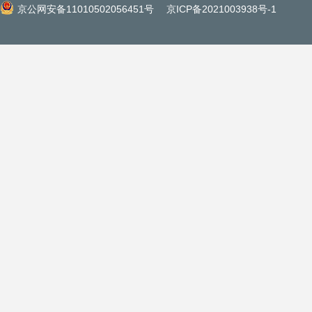
京公网安备11010502056451号
京ICP备2021003938号-1