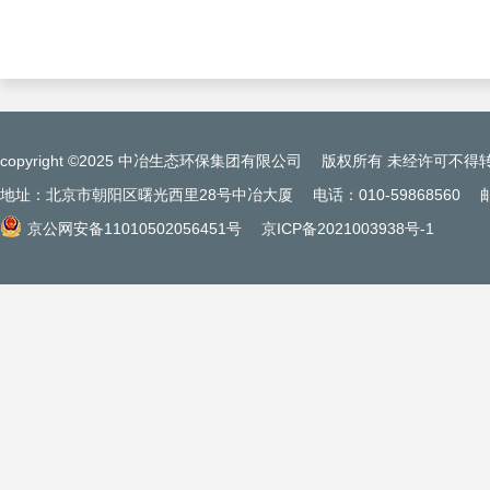
copyright ©2025 中冶生态环保集团有限公司
版权所有 未经许可不得
地址：北京市朝阳区曙光西里28号中冶大厦
电话：010-59868560
京公网安备11010502056451号
京ICP备2021003938号-1