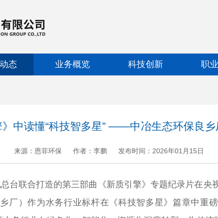
动态
业务概览
科技创新
职
》中读懂“科技智多星” ——中冶生态环保良
来源：恩菲环保
作者：李鹏
发布时间：2026年01月15日
+
.
-
总台联合打造的第三部曲《新质引擎》专题纪录片在央视中
乡厂）作为水务行业标杆在《科技智多星》篇章中重磅