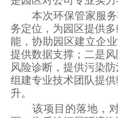
是园区对公司专业实力
本次环保管家服务项
务定位，为园区提供多
能，协助园区建立企业
提供数据支撑；二是风
风险诊断，提供污染防
组建专业技术团队提供
升。
该项目的落地，对公