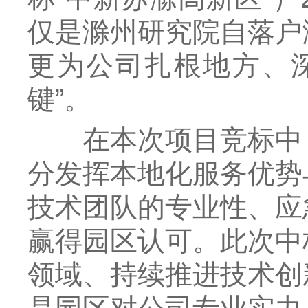
仅是滁州研究院自落户
更为公司扎根地方、
键”。
在本次项目竞标中，
分发挥本地化服务优势
技术团队的专业性、应
赢得园区认可。此次中
领域、持续推进技术创