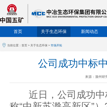
首页
关于生态环保
新闻动态
当前位置：
首页
>
关于生态环保
>
市场开拓
公司成功中标
来源：滁州研
近日，公司成功中标
称“中新苏滁高新区”）2